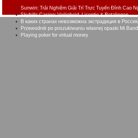
Sunwin: Trải Nghiệm Giải Trí Trực Tuyến Đỉnh Cao N
Skyhills Casino: Veiligheid, Licentie & Betalingen
В каких странах невозможна экстрадиция в Росси
Przewodnik po poszukiwaniu własnej opaski Mi Band: O
Playing poker for virtual money