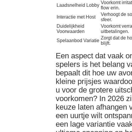
Voorkomt irrita
Laadsnelheid Lobby
flow erin.
Verhoogt de so
Interactie met Host
sfeer.
Duidelijkheid
Voorkomt verra
Voorwaarden
uitbetalingen.
Zorgt dat de hob
Spelaanbod Variatie
blijft.
Een aspect dat vaak on
spelers is het belang va
bepaalt dit hoe uw avon
kleine prijsjes waardoo
u voor de grotere uitsc
voorkomen? In 2026 zi
keuze laten afhangen 
een uurtje wilt ontspan
een lage variantie vaa